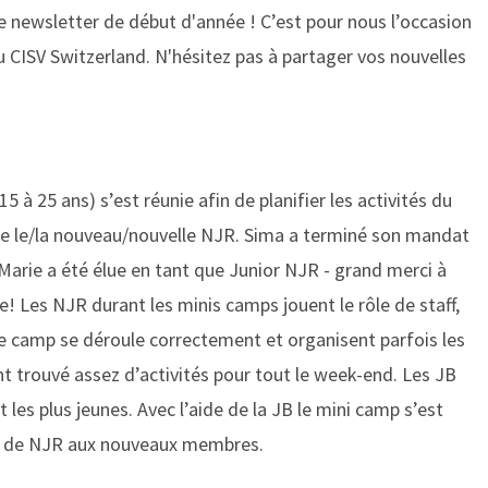
re newsletter de début d'année ! Cʼest pour nous lʼoccasion
u CISV Switzerland. N'hésitez pas à partager vos nouvelles
15 à 25 ans) s’est réunie afin de planifier les activités du
élire le/la nouveau/nouvelle NJR. Sima a terminé son mandat
Marie a été élue en tant que Junior NJR - grand merci à
 Les NJR durant les minis camps jouent le rôle de staff,
 le camp se déroule correctement et organisent parfois les
ient trouvé assez d’activités pour tout le week-end. Les JB
 les plus jeunes. Avec l’aide de la JB le mini camp s’est
ôle de NJR aux nouveaux membres.